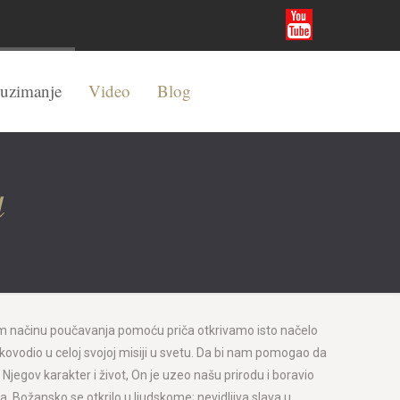
euzimanje
Video
Blog
a
m načinu poučavanja pomoću priča otkrivamo isto načelo
kovodio u celoj svojoj misiji u svetu. Da bi nam pomogao da
egov karakter i život, On je uzeo našu prirodu i boravio
 Božansko se otkrilo u ljudskome; nevidljiva slava u