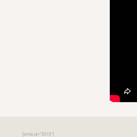
[smls id=“3010″]