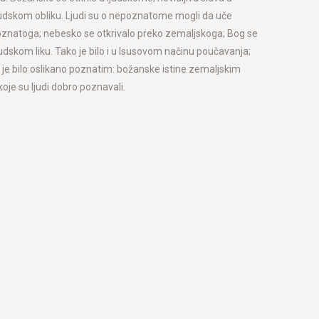
ljudskom obliku. Ljudi su o nepoznatome mogli da uče
natoga; nebesko se otkrivalo preko zemaljskoga; Bog se
judskom liku. Tako je bilo i u Isusovom načinu poučavanja;
je bilo oslikano poznatim: božanske istine zemaljskim
je su ljudi dobro poznavali.