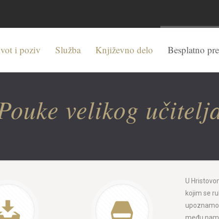
vot i poziv
Služba
Književno delo
Besplatno pr
Pouke velikog učitelj
U Hristovo
kojim se ru
upoznamo Nj
među nama.