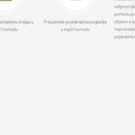
vidljivom 
pomoću poz
objavio u l
ompletnu knjigu u
Preuzimite pojedinačna poglavlja
nepoznato 
 formatu
u mp3 formatu
pojavama ko