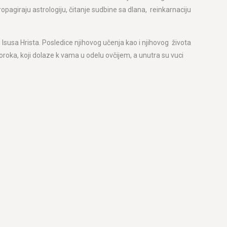
opagiraju astrologiju, čitanje sudbine sa dlana, reinkarnaciju
u Isusa Hrista. Posledice njihovog učenja kao i njihovog života
proroka, koji dolaze k vama u odelu ovčijem, a unutra su vuci