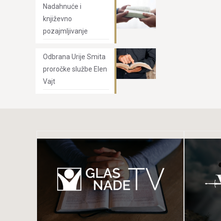
Nadahnuće i
književno
pozajmljivanje
Odbrana Urije Smita
proročke službe Elen
Vajt