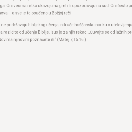
oga. Oni veoma retko ukazuju na greh ili upozoravaju na sud. Oni često pr
hova – a sve je to osuđeno u Božjoj reči.
e ne pridržavaju biblijskog učenja, niti uče hrišćansku nauku o utelovljenj
različite od učenja Biblije. Isus je za njih rekao: „Čuvajte se od lažnih 
odovima njihovim poznaćete ih.“ (Matej 7,15.16.)