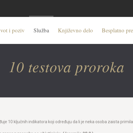
vot i poziv
Služba
Književno delo
Besplatno pr
10 testova proroka
uje 10 ključnih indikatora koji određuju da li je neka osoba zaista primila 