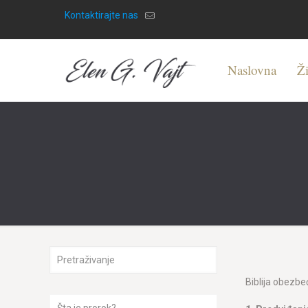
Kontaktirajte nas
Naslovna
Ži
Biblija obezbeđ