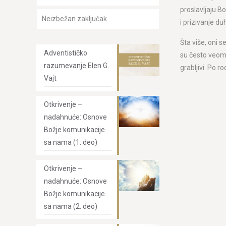
proslavljaju B
Neizbežan zaključak
i prizivanje du
Šta više, oni s
Adventističko
su često veoma 
razumevanje Elen G.
grabljivi. Po r
Vajt
Otkrivenje –
nadahnuće: Osnove
Božje komunikacije
sa nama (1. deo)
Otkrivenje –
nadahnuće: Osnove
Božje komunikacije
sa nama (2. deo)