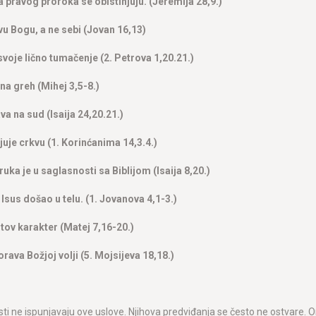
a pravog proroka se obistinjuju. (Jeremija 28,9.)
vu Bogu, a ne sebi (Jovan 16,13)
svoje lično tumačenje (2. Petrova 1,20.21.)
na greh (Mihej 3,5-8.)
a na sud (Isaija 24,20.21.)
juje crkvu (1. Korinćanima 14,3.4.)
uka je u saglasnosti sa Biblijom (Isaija 8,20.)
e Isus došao u telu. (1. Jovanova 4,1-3.)
stov karakter (Matej 7,16-20.)
rava Božjoj volji (5. Mojsijeva 18,18.)
isti ne ispunjavaju ove uslove. Njihova predviđanja se često ne ostvare. 