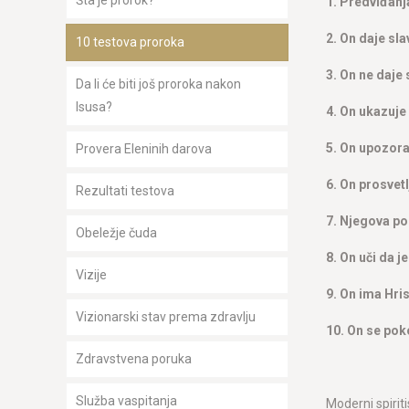
Šta je prorok?
1. Predviđanj
2. On daje sla
10 testova proroka
3. On ne daje 
Da li će biti još proroka nakon
Isusa?
4. On ukazuje 
5. On upozorav
Provera Eleninih darova
6. On prosvetl
Rezultati testova
7. Njegova por
Obeležje čuda
8. On uči da j
Vizije
9. On ima Hri
Vizionarski stav prema zdravlju
10. On se poko
Zdravstvena poruka
Služba vaspitanja
Moderni spirit