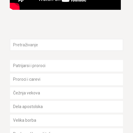
Patrijarsi i proroci
Proroci i carevi
Čežnja vekova
Dela apostolska
Velika borba