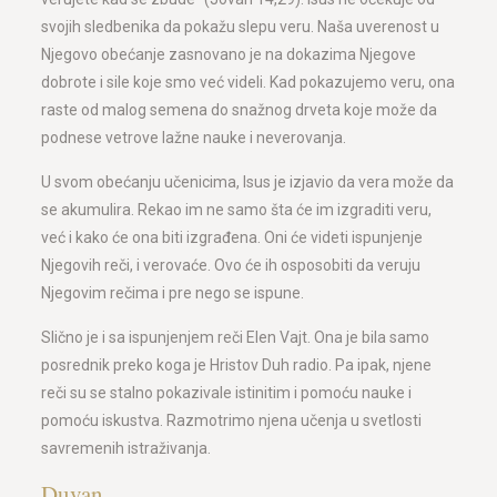
svojih sledbenika da pokažu slepu veru. Naša uverenost u
Njegovo obećanje zasnovano je na dokazima Njegove
dobrote i sile koje smo već videli. Kad pokazujemo veru, ona
raste od malog semena do snažnog drveta koje može da
podnese vetrove lažne nauke i neverovanja.
U svom obećanju učenicima, Isus je izjavio da vera može da
se akumulira. Rekao im ne samo šta će im izgraditi veru,
već i kako će ona biti izgrađena. Oni će videti ispunjenje
Njegovih reči, i verovaće. Ovo će ih osposobiti da veruju
Njegovim rečima i pre nego se ispune.
Slično je i sa ispunjenjem reči Elen Vajt. Ona je bila samo
posrednik preko koga je Hristov Duh radio. Pa ipak, njene
reči su se stalno pokazivale istinitim i pomoću nauke i
pomoću iskustva. Razmotrimo njena učenja u svetlosti
savremenih istraživanja.
Duvan