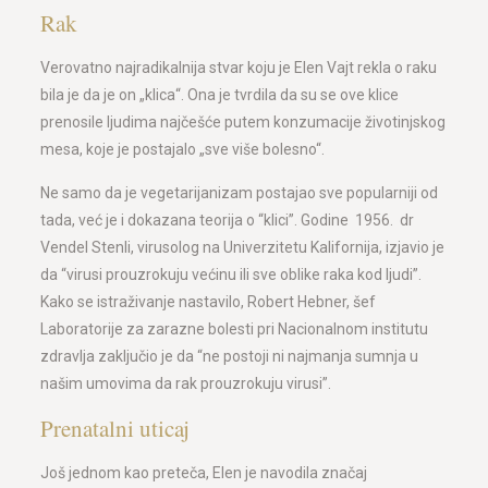
Rak
Verovatno najradikalnija stvar koju je Elen Vajt rekla o raku
bila je da je on „klica“. Ona je tvrdila da su se ove klice
prenosile ljudima najčešće putem konzumacije životinjskog
mesa, koje je postajalo „sve više bolesno“.
Ne samo da je vegetarijanizam postajao sve popularniji od
tada, već je i dokazana teorija o “klici”. Godine 1956. dr
Vendel Stenli, virusolog na Univerzitetu Kalifornija, izjavio je
da “virusi prouzrokuju većinu ili sve oblike raka kod ljudi”.
Kako se istraživanje nastavilo, Robert Hebner, šef
Laboratorije za zarazne bolesti pri Nacionalnom institutu
zdravlja zaključio je da “ne postoji ni najmanja sumnja u
našim umovima da rak prouzrokuju virusi”.
Prenatalni uticaj
Još jednom kao preteča, Elen je navodila značaj