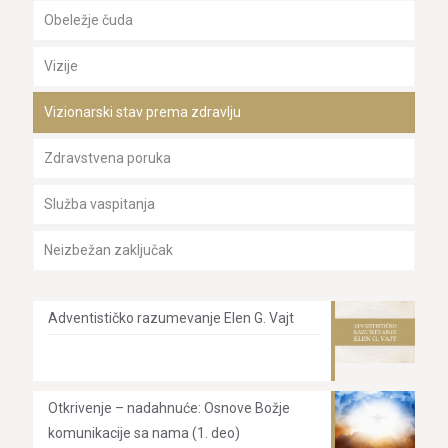
Obeležje čuda
Vizije
Vizionarski stav prema zdravlju
Zdravstvena poruka
Služba vaspitanja
Neizbežan zaključak
Adventističko razumevanje Elen G. Vajt
Otkrivenje – nadahnuće: Osnove Božje
komunikacije sa nama (1. deo)