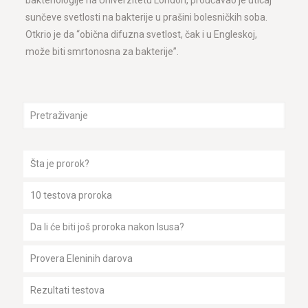
bakteriologije na Univerzitetu London, proučavao je uticaj
sunčeve svetlosti na bakterije u prašini bolesničkih soba.
Otkrio je da “obična difuzna svetlost, čak i u Engleskoj,
može biti smrtonosna za bakterije”.
Šta je prorok?
10 testova proroka
Da li će biti još proroka nakon Isusa?
Provera Eleninih darova
Rezultati testova