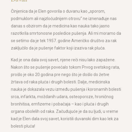
Činjenica da je Elen govorila o duvanu kao „sporom,
podmuklom ali najzloćudnijem otrovu“ ne iznenađuje nas
danas s obzirom da je medicina kao nauka tako jasno
razotkrila smrtonosne posledice pušenja. Ali mi moramo da
se setimo da je tek 1957. godine Američko društvo za rak
zaključilo da je pušenje faktor koji izaziva rak pluća.
Kad je ona dala svoj savet, njene reči nisu lako zapažene.
Nakon što se pušenje povećalo tokom Prvog svetskog rata,
prošlo je oko 20 godina pre nego što je došlo do žetve
žrtava od raka pluća i drugih bolesti. Dalje, medicinska
nauka je dokazala vezu između pušenja i koronarnih bolesti
srca, infarkta, moždanih udara, osteoporoze, hroničnog
bronhitisa, emfizeme i pobačaja – kao i pluća i drugih
organa obolelih od raka. Začuđujuće je da su ljudi, u vreme
kad je Elen dala svoj savet, koristili duvanski dim kao lek za
bolesti pluća!