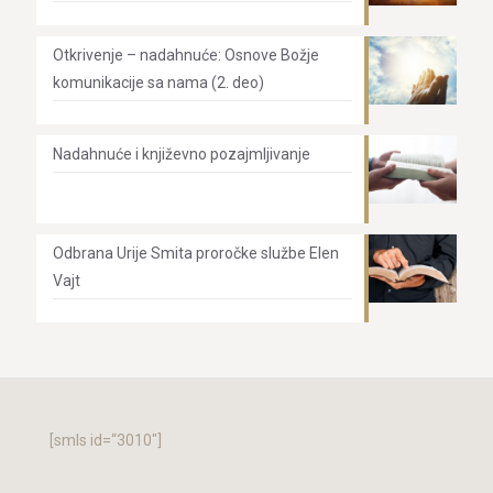
Otkrivenje – nadahnuće: Osnove Božje
komunikacije sa nama (2. deo)
Nadahnuće i književno pozajmljivanje
Odbrana Urije Smita proročke službe Elen
Vajt
[smls id=“3010″]