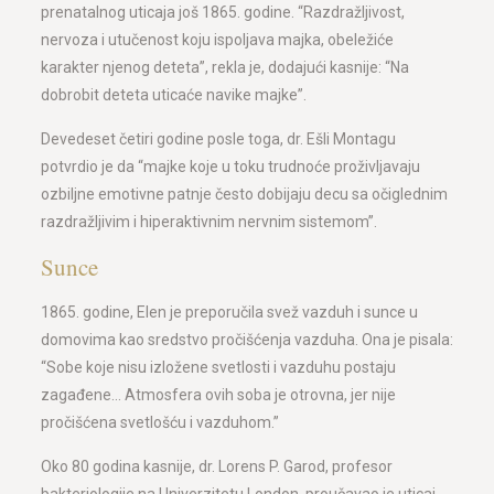
prenatalnog uticaja još 1865. godine. “Razdražljivost,
nervoza i utučenost koju ispoljava majka, obeležiće
karakter njenog deteta”, rekla je, dodajući kasnije: “Na
dobrobit deteta uticaće navike majke”.
Devedeset četiri godine posle toga, dr. Ešli Montagu
potvrdio je da “majke koje u toku trudnoće proživljavaju
ozbiljne emotivne patnje često dobijaju decu sa očiglednim
razdražljivim i hiperaktivnim nervnim sistemom”.
Sunce
1865. godine, Elen je preporučila svež vazduh i sunce u
domovima kao sredstvo pročišćenja vazduha. Ona je pisala:
“Sobe koje nisu izložene svetlosti i vazduhu postaju
zagađene… Atmosfera ovih soba je otrovna, jer nije
pročišćena svetlošću i vazduhom.”
Oko 80 godina kasnije, dr. Lorens P. Garod, profesor