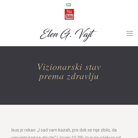
Vizionarski stav
prema zdravlju
Isus je rekao: „I sad vam kazah, pre dok se nije zbilo, da
verujete kad se zbude“ (Jovan 14,29). Isus ne očekuje od