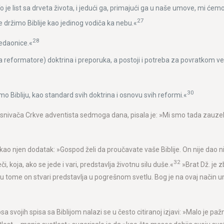
To je list sa drveta života, i jedući ga, primajući ga u naše umove, mi će
27
 držimo Biblije kao jedinog vodiča ka nebu.«
28
vedaonice.«
a reformatore) doktrina i preporuka, a postoji i potreba za povratkom vel
30
samo Bibliju, kao standard svih doktrina i osnovu svih reformi.«
 osnivača Crkve adventista sedmoga dana, pisala je: »Mi smo tada zauzeli p
 ne kao njen dodatak: »Gospod želi da proučavate vaše Biblije. On nije da
32
koja, ako se jede i vari, predstavlja životnu silu duše.«
»Brat Dž. je 
u tome on stvari predstavlja u pogrešnom svetlu. Bog je na ovaj način umo
a svojih spisa sa Biblijom nalazi se u često citiranoj izjavi: »Malo je paž