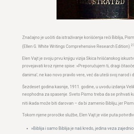
Značajno je uočiti da istraživanje korišćenja reči Biblija, Pi
2
(Ellen G. White Writings Comprehensive Research Edition).
Elen Vajt je svoju prvu knjigu vizija Skica hrišćanskog iskus
provejavati kroz njene spise: »Preporučujem ti, dragi čitaoče,
danima’; ne kao novo pravilo vere, već da uteši svoj narod i 
Šezdeset godina kasnije, 1911. godine, u uvodu izdanja Velik
neophodna za spasenje. Sveto Pismo treba da se prihvati kao 
niti ikada može biti darovan – da bi zamenio Bibliju; jer Pis
Tokom njene proročke službe, Elen Vajt je više puta potvrđiva
»Biblija i samo Biblija je naš kredo, jedina veza zajednice