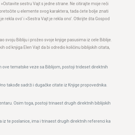
Ostavite sestru Vajt s jedne strane. Ne citirajte moje reči
 pretočite u elemente svog karaktera, tada ćete bolje znati
ekla ovo’ i »Sestra Vajt je rekla ono’. Otkrijte šta Gospod
o svoju Bibliju i prožeo svoje knjige pasusima iz cele Biblije.
h od knjiga Elen Vajt da bi odredio količinu biblijskih citata,
m ove tematske veze sa Biblijom, postoji trideset direktnih
 Ono takođe sadrži i dugačke citate iz Knjige propovednika.
ru. Osim toga, postoji trinaest drugih direktnih biblijskih
iz te poslanice, ima i trinaest drugih direktnih referenci ka