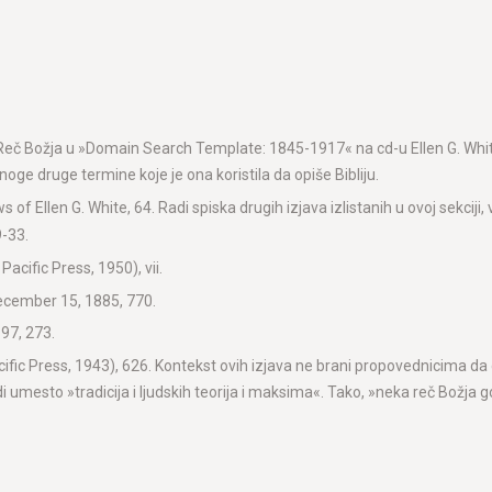
 i Reč Božja u »Domain Search Template: 1845-1917« na cd-u Ellen G. Whi
mnoge druge termine koje je ona koristila da opiše Bibliju.
 of Ellen G. White, 64. Radi spiska drugih izjava izlistanih u ovoj sekciji
9-33.
acific Press, 1950), vii.
December 15, 1885, 770.
897, 273.
cific Press, 1943), 626. Kontekst ovih izjava ne brani propovednicima da 
i umesto »tradicija i ljudskih teorija i maksima«. Tako, »neka reč Božja g