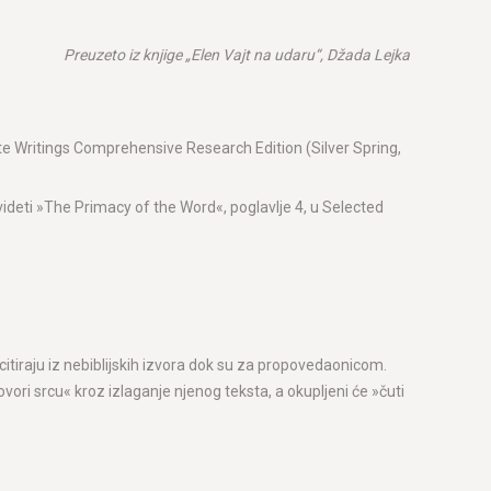
Preuzeto iz knjige „Elen Vajt na udaru“, Dža
da Lejka
te Writings Comprehensive Research Edition (Silver Spring,
, videti »The Primacy of the Word«, poglavlje 4, u Selected
citiraju iz nebiblijskih izvora dok su za propovedaonicom.
ovori srcu« kroz izlaganje njenog teksta, a okupljeni će »čuti