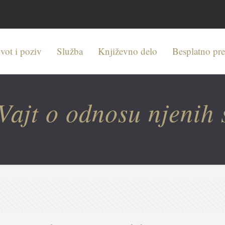
vot i poziv
Služba
Književno delo
Besplatno pr
ajt o odnosu njenih s