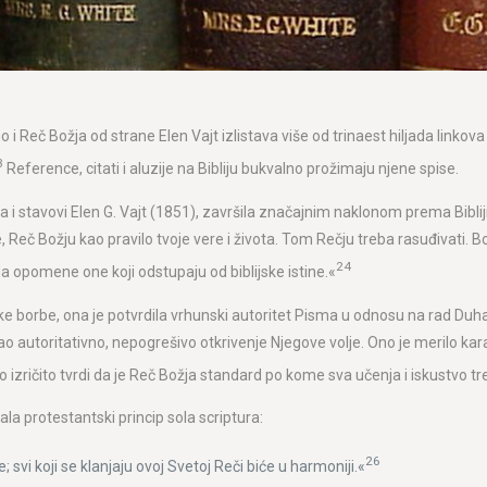
smo i Reč Božja od strane Elen Vajt izlistava više od trinaest hiljada linko
3
Reference, citati i aluzije na Bibliju bukvalno prožimaju njene spise.
tva i stavovi Elen G. Vajt (1851), završila značajnim naklonom prema Biblij
 Reč Božju kao pravilo tvoje vere i života. Tom Rečju treba rasuđivati. Bo
24
da opomene one koji odstupaju od biblijske istine.«
e borbe, ona je potvrdila vrhunski autoritet Pisma u odnosu na rad Duha 
autoritativno, nepogrešivo otkrivenje Njegove volje. Ono je merilo karak
mo izričito tvrdi da je Reč Božja standard po kome sva učenja i iskustvo t
la protestantski princip sola scriptura:
26
; svi koji se klanjaju ovoj Svetoj Reči biće u harmoniji.«