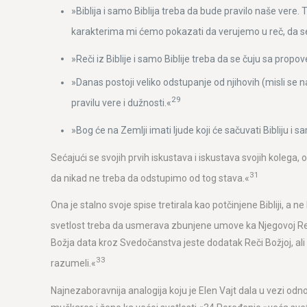
»Biblija i samo Biblija treba da bude pravilo naše vere. 
karakterima mi ćemo pokazati da verujemo u reč, da se
»Reči iz Biblije i samo Biblije treba da se čuju sa propo
»Danas postoji veliko odstupanje od njihovih (misli se n
29
pravilu vere i dužnosti.«
»Bog će na Zemlji imati ljude koji će sačuvati Bibliju i 
Sećajući se svojih prvih iskustava i iskustava svojih kolega,
31
da nikad ne treba da odstupimo od tog stava.«
Ona je stalno svoje spise tretirala kao potčinjene Bibliji, a
svetlost treba da usmerava zbunjene umove ka Njegovoj Reči, 
Božja data kroz Svedočanstva jeste dodatak Reči Božjoj, ali 
33
razumeli.«
Najnezaboravnija analogija koju je Elen Vajt dala u vezi odnos