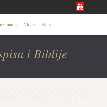
euzimanje
Video
Blog
pisa i Biblije