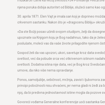
muškarce i žene ka većoj svetlosti.«34 Poređenje »veća svet
njena poruka dobija autoritet od Biblije, služeći samo kao og
30. aprila 1871. Elen Vajt je imala san koji je doprineo možd
crkvenom sastanku. Nakon što je »dragocenu Bibliju« okružil
»Da ste Božji posao učinili svojom studijom, želji da dosegne
upoznate sa Knjigom koju je Bog nadahnuo, tako da je želeo
poslušate, moleći vas da vaše živote prilagodite njenom či
Gospod želi da vas upozori, ukori, savetuje kroz data svedo
svetlost, već da pobude srca već otkrivenom istinom nadahnu
svetlosti. Dodatna istina nije data, već je Bog kroz Svedočans
umove, da niko više nema opravdanje.
Ponos, samoljublje, sebičnost, mržnja, zavist i ljubomora zam
principi pobožnosti nisu shvaćeni, jer nema gladi ni žeđi za
njoj, da bi predivna jednostavnost istine mogla da pozove s
Govoreći vođama Generalne konferencije uoči sastanka Genera