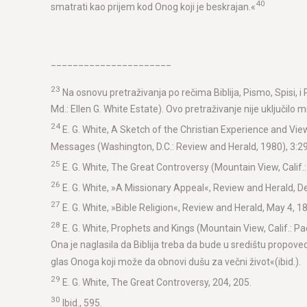
40
smatrati kao prijem kod Onog koji je beskrajan.«
______________________
23
Na osnovu pretraživanja po rečima Biblija, Pismo, Spisi,
Md.: Ellen G. White Estate). Ovo pretraživanje nije uključilo 
24
E. G. White, A Sketch of the Christian Experience and Views
Messages (Washington, D.C.: Review and Herald, 1980), 3:2
25
E. G. White, The Great Controversy (Mountain View, Calif.: P
26
E. G. White, »A Missionary Appeal«, Review and Herald, 
27
E. G. White, »Bible Religion«, Review and Herald, May 4, 1
28
E. G. White, Prophets and Kings (Mountain View, Calif.: Pa
Ona je naglasila da Biblija treba da bude u središtu propoved
glas Onoga koji može da obnovi dušu za večni život«(ibid.).
29
E. G. White, The Great Controversy, 204, 205.
30
Ibid., 595.