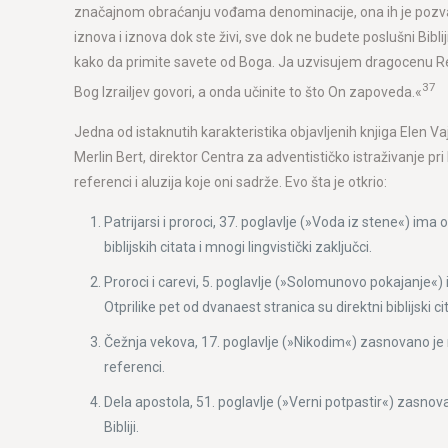
značajnom obraćanju vođama denominacije, ona ih je pozvala da
iznova i iznova dok ste živi, sve dok ne budete poslušni Bibl
kako da primite savete od Boga. Ja uzvisujem dragocenu Reč p
37
Bog Izrailjev govori, a onda učinite to što On zapoveda.«
Jedna od istaknutih karakteristika objavljenih knjiga Elen Vaj
Merlin Bert, direktor Centra za adventističko istraživanje pri 
referenci i aluzija koje oni sadrže. Evo šta je otkrio:
Patrijarsi i proroci, 37. poglavlje (»Voda iz stene«) im
biblijskih citata i mnogi lingvistički zaključci.
Proroci i carevi, 5. poglavlje (»Solomunovo pokajanje«) 
Otprilike pet od dvanaest stranica su direktni biblijski cit
Čežnja vekova, 17. poglavlje (»Nikodim«) zasnovano je n
referenci.
Dela apostola, 51. poglavlje (»Verni potpastir«) zasnova
Bibliji.