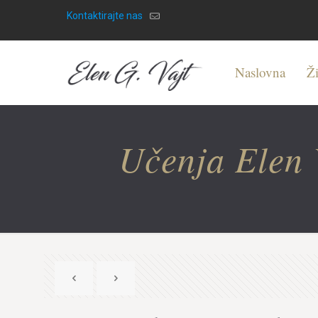
Kontaktirajte nas
Naslovna
Ži
Učenja Elen V