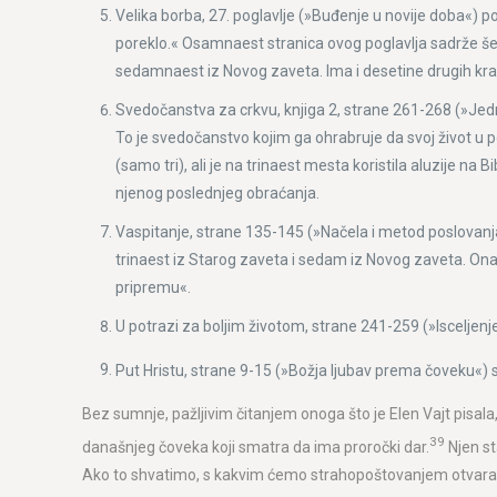
Velika borba, 27. poglavlje (»Buđenje u novije doba«) p
poreklo.« Osamnaest stranica ovog poglavlja sadrže šezdes
sedamnaest iz Novog zaveta. Ima i desetine drugih kratkih
Svedočanstva za crkvu, knjiga 2, strane 261-268 (»Jed
To je svedočanstvo kojim ga ohrabruje da svoj život u po
(samo tri), ali je na trinaest mesta koristila aluzije na 
njenog poslednjeg obraćanja.
Vaspitanje, strane 135-145 (»Načela i metod poslovanja«) 
trinaest iz Starog zaveta i sedam iz Novog zaveta. Ona
pripremu«.
U potrazi za boljim životom, strane 241-259 (»Isceljenje 
Put Hristu, strane 9-15 (»Božja ljubav prema čoveku«) sad
Bez sumnje, pažljivim čitanjem onoga što je Elen Vajt pisala, n
39
današnjeg čoveka koji smatra da ima proročki dar.
Njen st
Ako to shvatimo, s kakvim ćemo strahopoštovanjem otvarati