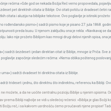
očinje rečima »Gde god se nekada Božja Reč verno propovedala, pojavljiv
et pet direktnih citata iz Biblije. Ovi citati potiču iz dvadeset četiri ra
 citata i aluzija na biblijske tekstove. Ovo poglavlje je istinski prožeto 
no rođendansko pismo«) sadrži pismo koje je pisano 27. jula 1868. god
tpunosti preda Isusu. U njenom zaključku ona je rekla: »Navikavaj se da vol
Bibliju. Iako nije prožeto Biblijom kao mnogi drugi delovi njenih spisa, ona 
sadrži šezdeset i jedan direktan citat iz Biblije, mnoge iz Priča. Sve zaje
 poglavlje započinje sledećim rečima: »Nema oblika poštenog poslovanja
uma«) sadrži dvadeset tri direktna citata iz Biblije.
rži trideset i jednu, što direktnu što indirektnu, referencu ka Bibliji. O
e možete, a da ne uočite centralnu poziciju Biblije u njenim spisima. Ona je
av prema Bibliji najbolje se vidi u sledećoj rečenici: »Biblija je glas Bo
 Božju reč, i sa kakvom usrdnošću ćemo proučavati njene propise! Tad