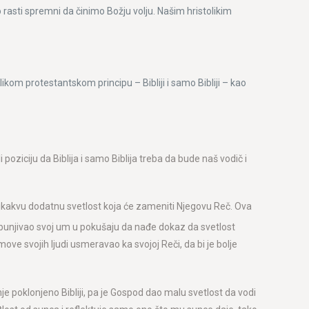
mo rasti spremni da činimo Božju volju. Našim hristolikim
ikom protestantskom principu – Bibliji i samo Bibliji – kao
oziciju da Biblija i samo Biblija treba da bude naš vodič i
o nikakvu dodatnu svetlost koja će zameniti Njegovu Reč. Ova
zbunjivao svoj um u pokušaju da nađe dokaz da svetlost
ve svojih ljudi usmeravao ka svojoj Reči, da bi je bolje
nje poklonjeno Bibliji, pa je Gospod dao malu svetlost da vodi