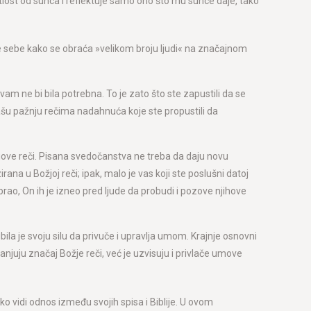
tlost od sunca i reflektuje samo ono što mu sunce daje, tako
a je sebe kako se obraća »velikom broju ljudi« na značajnom
am ne bi bila potrebna. To je zato što ste zapustili da se
šu pažnju rečima nadahnuća koje ste propustili da
egove reči. Pisana svedočanstva ne treba da daju novu
a u Božjoj reči; ipak, malo je vas koji ste poslušni datoj
abrao, On ih je izneo pred ljude da probudi i pozove njihove
ila je svoju silu da privuče i upravlja umom. Krajnje osnovni
njuju značaj Božje reči, već je uzvisuju i privlače umove
 vidi odnos između svojih spisa i Biblije. U ovom