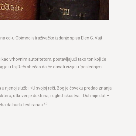
va na cd-u Obimno istraživačko izdanje spisa Elen G. Vajt
i kao vrhovnim autoritetom, postavljajući tako ton koji će
g je u toj Reči obećao da će davati vizije u ’poslednjim
u njenoj službi: »U svojoj reči, Bog je čoveku predao znanja
tera, otkrivenje doktrina, i ogled iskustva… Duh nije dat –
25
reba da budu testirana.«