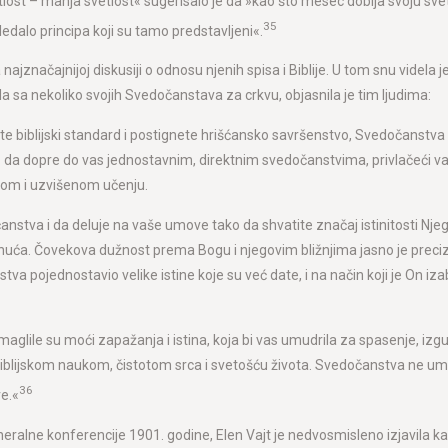
lost – manja svetlost« sugerisalo je da »kao što mesec dobija svoju sve
35
ledalo principa koji su tamo predstavljeni«.
a najznačajnijoj diskusiji o odnosu njenih spisa i Biblije. U tom snu videl
a sa nekoliko svojih Svedočanstava za crkvu, objasnila je tim ljudima:
te biblijski standard i postignete hrišćansko savršenstvo, Svedočanstva v
 da dopre do vas jednostavnim, direktnim svedočanstvima, privlačeći va
stom i uzvišenom učenju.
čanstva i da deluje na vaše umove tako da shvatite značaj istinitosti Nj
ća. Čovekova dužnost prema Bogu i njegovim bližnjima jasno je preciziran
tva pojednostavio velike istine koje su već date, i na način koji je On iz
aglile su moći zapažanja i istina, koja bi vas umudrila za spasenje, izgub
 biblijskom naukom, čistotom srca i svetošću života. Svedočanstva ne uma
36
ve.«
lne konferencije 1901. godine, Elen Vajt je nedvosmisleno izjavila kako