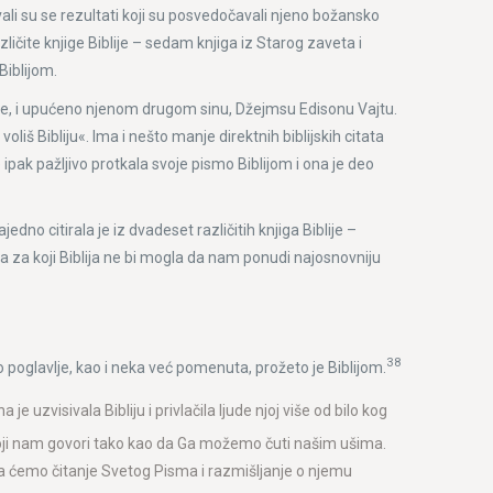
ali su se rezultati koji su posvedočavali njeno božansko
zličite knjige Biblije – sedam knjiga iz Starog zaveta i
Biblijom.
ine, i upućeno njenom drugom sinu, Džejmsu Edisonu Vajtu.
iš Bibliju«. Ima i nešto manje direktnih biblijskih citata
je ipak pažljivo protkala svoje pismo Biblijom i ona je deo
dno citirala je iz dvadeset različitih knjiga Biblije –
 za koji Biblija ne bi mogla da nam ponudi najosnovniju
38
vo poglavlje, kao i neka već pomenuta, prožeto je Biblijom.
 uzvisivala Bibliju i privlačila ljude njoj više od bilo kog
žji koji nam govori tako kao da Ga možemo čuti našim ušima.
a ćemo čitanje Svetog Pisma i razmišljanje o njemu