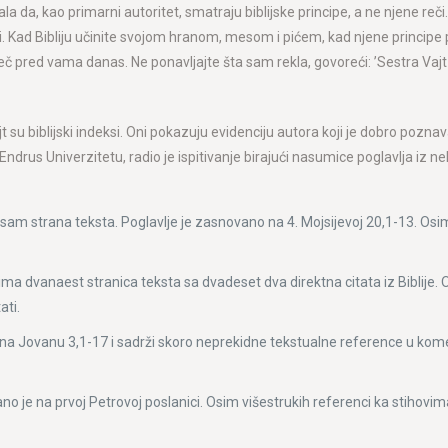
, kao primarni autoritet, smatraju biblijske principe, a ne njene reči. »
iji. Kad Bibliju učinite svojom hranom, mesom i pićem, kad njene principe
red vama danas. Ne ponavljajte šta sam rekla, govoreći: ’Sestra Vajt je r
t su biblijski indeksi. Oni pokazuju evidenciju autora koji je dobro poznava
Endrus Univerzitetu, radio je ispitivanje birajući nasumice poglavlja iz neki
a osam strana teksta. Poglavlje je zasnovano na 4. Mojsijevoj 20,1-13. Osi
ima dvanaest stranica teksta sa dvadeset dva direktna citata iz Biblije.
ati.
a Jovanu 3,1-17 i sadrži skoro neprekidne tekstualne reference u komenta
no je na prvoj Petrovoj poslanici. Osim višestrukih referenci ka stihovima 